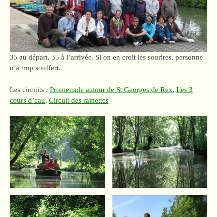
35 au départ, 35 à l’arrivée. Si on en croit les sourires, personne
n’a trop souffert.
Les circuits :
Promenade autour de St Georges de Rex
,
Les 3
cours d’eau
,
Circuit des rainettes