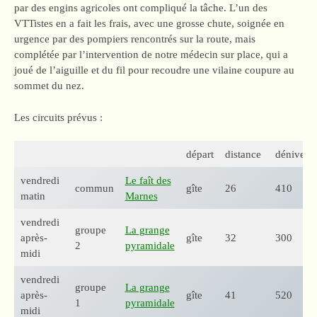
par des engins agricoles ont compliqué la tâche. L’un des
VTTistes en a fait les frais, avec une grosse chute, soignée en
urgence par des pompiers rencontrés sur la route, mais
complétée par l’intervention de notre médecin sur place, qui a
joué de l’aiguille et du fil pour recoudre une vilaine coupure au
sommet du nez.
Les circuits prévus :
départ
distance
dénivelé
vendredi
Le faît des
commun
gîte
26
410
matin
Marnes
vendredi
groupe
La grange
après-
gîte
32
300
2
pyramidale
midi
vendredi
groupe
La grange
après-
gîte
41
520
1
pyramidale
midi