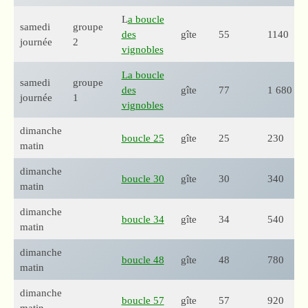
L
a boucle
samedi
groupe
des
gîte
55
1140
journée
2
vignobles
La boucle
samedi
groupe
des
gîte
77
1 680
journée
1
vignobles
dimanche
boucle 25
gîte
25
230
matin
dimanche
boucle 30
gîte
30
340
matin
dimanche
boucle 34
gîte
34
540
matin
dimanche
boucle 48
gîte
48
780
matin
dimanche
boucle 57
gîte
57
920