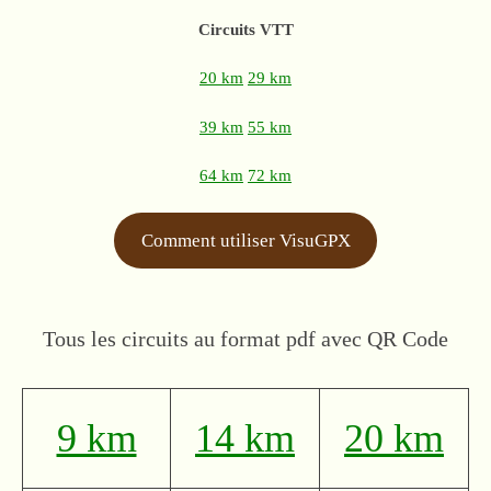
Circuits VTT
20 km
29 km
39 km
55 km
64 km
72 km
Comment utiliser VisuGPX
Tous les circuits au format pdf avec QR Code
9 km
14 km
20 km