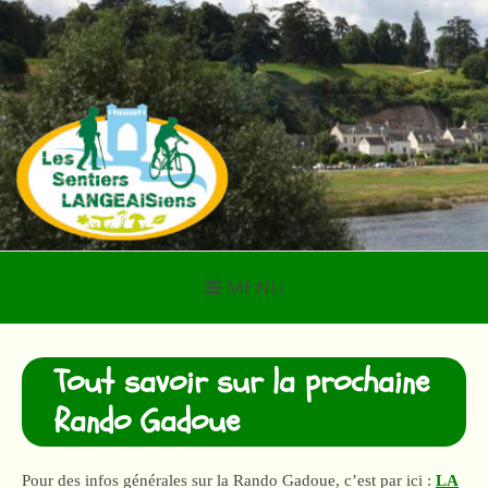
Aller
au
contenu
LES SENTIERS
LANGEAISIENS
MENU
Tout savoir sur la prochaine
Rando Gadoue
Pour des infos générales sur la Rando Gadoue, c’est par ici :
LA