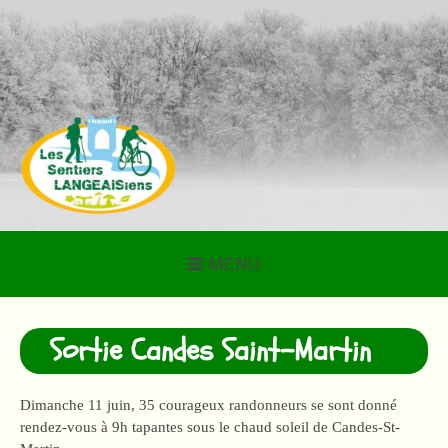
Aller
au
contenu
LES SENTIERS
LANGEAISIENS
MENU
Sortie Candes Saint-Martin
Dimanche 11 juin, 35 courageux randonneurs se sont donné
rendez-vous à 9h tapantes sous le chaud soleil de Candes-St-