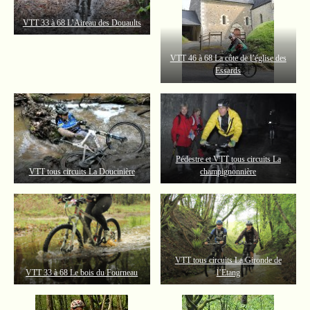
VTT 33 à 68 L’Aireau des Douaults
VTT 46 à 68 La côte de l’église des
Essards
Pédestre et VTT tous circuits La
VTT tous circuits La Doucinière
champignonnière
VTT tous circuits La Gironde de
VTT 33 à 68 Le bois du Fourneau
l’Etang