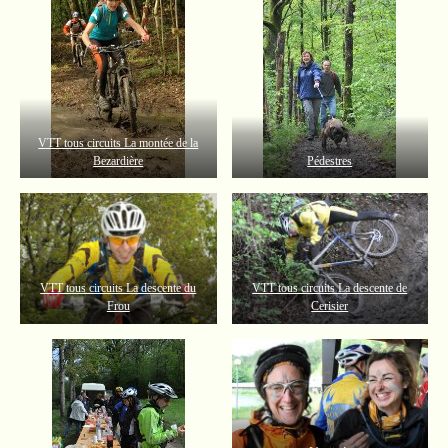
VTT tous circuits La montée de la
Bezardière
Pédestres
VTT tous circuits La descente du
VTT tous circuits La descente de
Frou
Cerisier