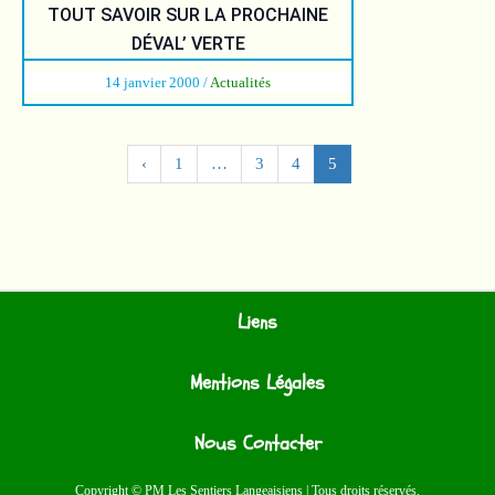
TOUT SAVOIR SUR LA PROCHAINE
DÉVAL’ VERTE
14 janvier 2000
/
Actualités
‹
1
…
3
4
5
Liens
Mentions Légales
Nous Contacter
Copyright © PM Les Sentiers Langeaisiens | Tous droits réservés.